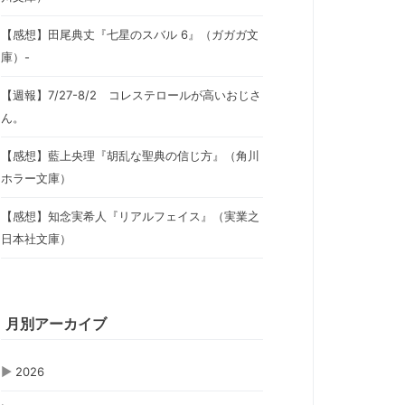
【感想】田尾典丈『七星のスバル 6』（ガガガ文
庫）-
【週報】7/27-8/2 コレステロールが高いおじさ
ん。
【感想】藍上央理『胡乱な聖典の信じ方』（角川
ホラー文庫）
【感想】知念実希人『リアルフェイス』（実業之
日本社文庫）
月別アーカイブ
▶
2026