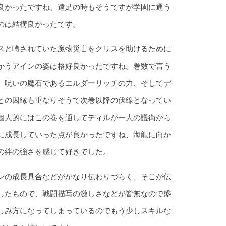
良かったですね、遠足の時もそうですが学園に通う
のは結構良かったです。
スと噂されていた魔物災害をクリスを助けるために
かうアインの姿は格好良かったですね。巻数で言う
、呪いの魔石であるエルダーリッチの力、そしてデ
との因縁も重なりそうで次巻以降の伏線となってい
個人的にはこの巻を通してディルが一人の護衛から
に成長していった点が良かったですね、海龍に向か
の絆の強さを感じて好きでした。
ンの成長具合などがかなり伝わりづらく、そこが伝
したもので、戦闘描写の激しさなどが皆無なので盛
しみ方になってしまっているのでもう少しスキルな