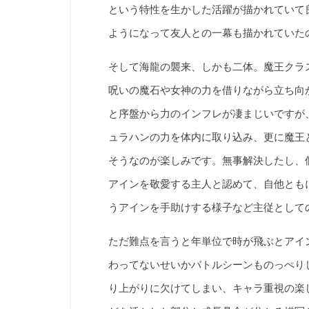
という特性を生かした活躍が描かれていて
ようになって友人との一幕も描かれていた
そして海龍の襲来、しかも二体。魔王クラ
呪いの魔石や女神の力を借りながら立ち向
と序盤から力のインフレが凄まじいですが
ュラハンの力を体内に取り込み、更に魔王
そうなのが楽しみです。無事解決したし、
アインを敬愛する主人と認めて、自他とも
うアインを手助けする様子など主従として
ただ難点を言うと年単位で時が飛ぶとアイ
わってないせいかバトルシーンものっぺり
り上がりに欠けてしまい、キャラ重視の楽