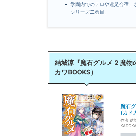
学園内でのテロや遠足合宿、
シリーズ二巻目。
結城涼『魔石グルメ 2 魔
カワBOOKS）
魔石グ
(カド
作者:
結
KADOK