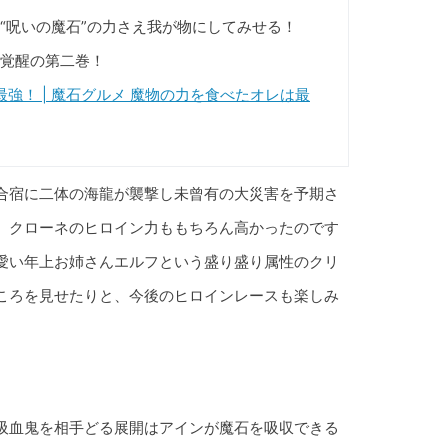
“呪いの魔石”の力さえ我が物にしてみせる！
覚醒の第二巻！
強！ | 魔石グルメ 魔物の力を食べたオレは最
合宿に二体の海龍が襲撃し未曾有の大災害を予期さ
。クローネのヒロイン力ももちろん高かったのです
愛い年上お姉さんエルフという盛り盛り属性のクリ
ころを見せたりと、今後のヒロインレースも楽しみ
吸血鬼を相手どる展開はアインが魔石を吸収できる